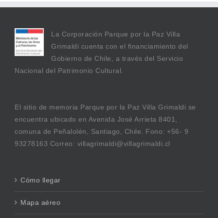
La Corporación Parque por la Paz Villa
Grimaldi cuenta con el financiamiento del
Gobierno de Chile, a través del Servicio
Nacional del Patrimonio Cultural.
El sitio de memoria Parque por la Paz Villa Grimaldi se
encuentra ubicado en Avenida José Arrieta 8401,
comuna de Peñalolén, Santiago, Chile. Fono: +56- 9
93278163 Correo: villagrimaldi@villagrimaldi.cl
Cómo llegar
Mapa aéreo