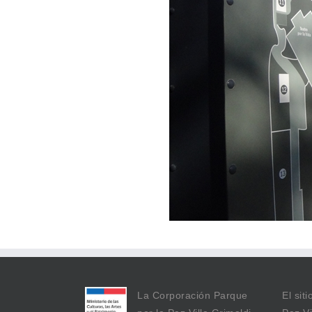
La Corporación Parque
El sit