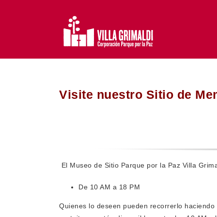
Saltar
al
contenido
Visite nuestro Sitio de Me
El Museo de Sitio Parque por la Paz Villa Grima
De 10 AM a 18 PM
Quienes lo deseen pueden recorrerlo haciendo us