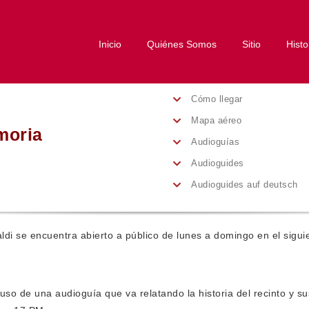
Inicio
Quiénes Somos
Sitio
Histo
Cómo llegar
Mapa aéreo
moria
Audioguías
Audioguides
Audioguides auf deutsch
ldi se encuentra abierto a público de lunes a domingo en el siguie
o de una audioguía que va relatando la historia del recinto y sus