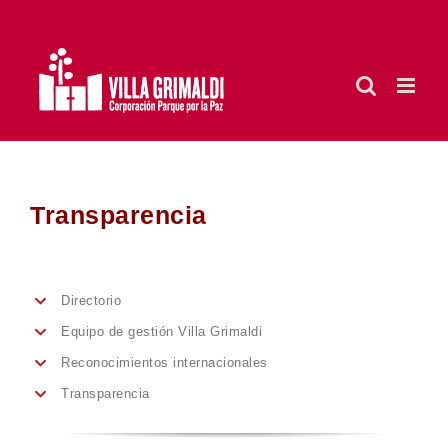
Saltar
al
contenido
Transparencia
Directorio
Equipo de gestión Villa Grimaldi
Reconocimientos internacionales
Transparencia