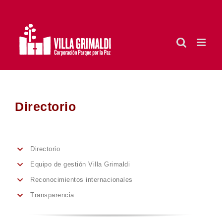
Saltar
al
contenido
Directorio
Directorio
Equipo de gestión Villa Grimaldi
Reconocimientos internacionales
Transparencia