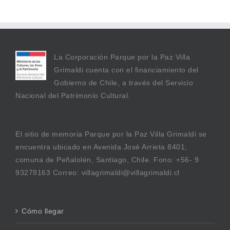
La Corporación Parque por la Paz Villa
Grimaldi cuenta con el financiamiento del
Gobierno de Chile, a través del Servicio
Nacional del Patrimonio Cultural.
El sitio de memoria Parque por la Paz Villa Grimaldi se
encuentra ubicado en Avenida José Arrieta 8401,
comuna de Peñalolén, Santiago, Chile. Fono: +56- 9
93278163 Correo: villagrimaldi@villagrimaldi.cl
Cómo llegar