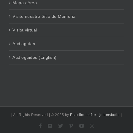
Mapa aéreo
Visite nuestro Sitio de Memoria
Visita virtual
Audioguías
Audioguides (English)
| All Rights Reserved | © 2025 by
Estudios Lüfke
-
jotamstudio
|
Facebook
Flickr
X
Vimeo
YouTube
Instagram