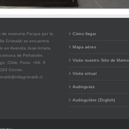
io de memoria Parque por la
Cómo llegar
lla Grimaldi se encuentra
Mapa aéreo
o en Avenida José Arrieta
 comuna de Peñalolén,
Visite nuestro Sitio de Memo
go, Chile. Fono: +56- 9
163 Correo:
Visita virtual
rimaldi@villagrimaldi.cl
Audioguías
Audioguides (English)