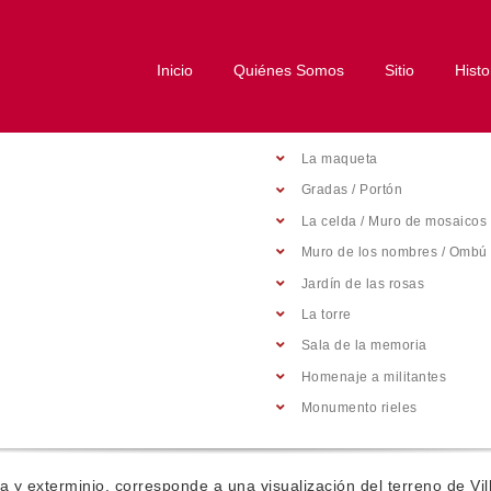
Inicio
Quiénes Somos
Sitio
Histo
La maqueta
Gradas / Portón
La celda / Muro de mosaicos
Muro de los nombres / Ombú
Jardín de las rosas
La torre
Sala de la memoria
Homenaje a militantes
Monumento rieles
a y exterminio, corresponde a una visualización del terreno de Vi