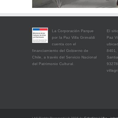
La Corporación Parque
El sit
por la Paz Villa Grimaldi
Paz Vi
cuenta con el
ubicad
financiamiento del Gobierno de
8401,
Chile, a través del Servicio Nacional
Santia
del Patrimonio Cultural.
93278
villag