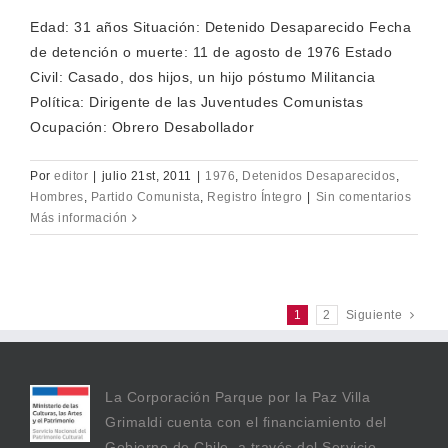
Edad: 31 años Situación: Detenido Desaparecido Fecha
de detención o muerte: 11 de agosto de 1976 Estado
Civil: Casado, dos hijos, un hijo póstumo Militancia
Política: Dirigente de las Juventudes Comunistas
Ocupación: Obrero Desabollador
Por
editor
|
julio 21st, 2011
|
1976
,
Detenidos Desaparecidos
,
Hombres
,
Partido Comunista
,
Registro Íntegro
|
Sin comentarios
Más información
1
2
Siguiente
La Corporación Parque por la Paz Villa
Grimaldi cuenta con el financiamiento del
Gobierno de Chile, a través del Servicio