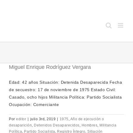
Saltar
al
contenido
Miguel Enrique Rodríguez Vergara
Edad: 42 años Situación: Detenida Desaparecida Fecha
de secuestro: 17 de noviembre de 1975 Estado Civil:
Casado, ocho hijos Militancia Política: Partido Socialista
Ocupación: Comerciante
Por
editor
|
julio 3rd, 2019
|
1975
,
Año de ejecución o
desaparición
,
Detenidos Desaparecidos
,
Hombres
,
Militancia
Política
,
Partido Socialista
,
Registro Íntegro
,
Sitiación