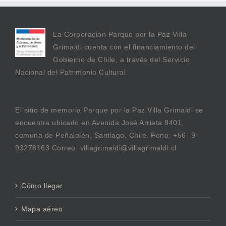
La Corporación Parque por la Paz Villa
Grimaldi cuenta con el financiamiento del
Gobierno de Chile, a través del Servicio
Nacional del Patrimonio Cultural.
El sitio de memoria Parque por la Paz Villa Grimaldi se
encuentra ubicado en Avenida José Arrieta 8401,
comuna de Peñalolén, Santiago, Chile. Fono: +56- 9
93278163 Correo: villagrimaldi@villagrimaldi.cl
Cómo llegar
Mapa aéreo