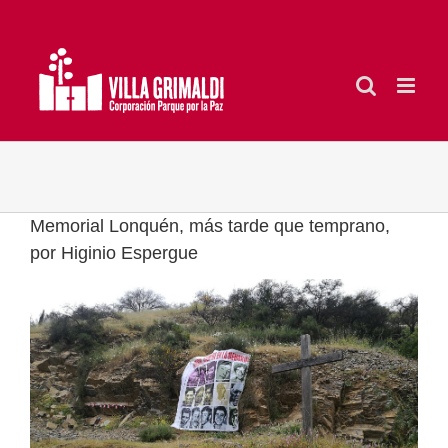
Saltar
al
contenido
Memorial Lonquén, más tarde que temprano,
por Higinio Espergue
Ver
imagen
más
grande