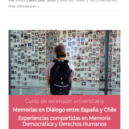
Por
editor
|
julio 28th, 2026
|
Noticias
,
Slider
|
Sin comentarios
Más información