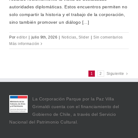
autoridades diplomáticas. Estos encuentros permiten no
solo compartir la historia y el trabajo de la corporación,
sino también promover un diálogo [...]
Por
editor
|
julio 9th, 2026
|
Noticias
,
Slider
|
Sin comentarios
Más información
1
2
Siguiente
La Corporación Parque por la Paz Villa
Grimaldi cuenta con el financiamiento del
Gobierno de Chile, a través del Servicio
Nacional del Patrimonio Cultural.