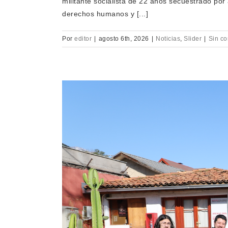
militante socialista de 22 años secuestrado po
derechos humanos y [...]
Por
editor
|
agosto 6th, 2026
|
Noticias
,
Slider
|
Sin co