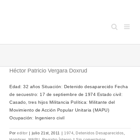
Saltar
al
contenido
Héctor Patricio Vergara Doxrud
Edad: 32 años Situación: Detenido desaparecido Fecha
de secuestro: 17 de septiembre de 1974 Estado civil:
Casado, tres hijos Militancia Política: Militante del
Movimiento de Acción Popular Unitaria (MAPU)
Ocupación: Ingeniero civil
Por
editor
|
julio 21st, 2011
|
1974
,
Detenidos Desaparecidos
,
Hombres
,
MAPU
,
Registro Íntegro
|
Sin comentarios