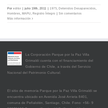
Por
editor
|
julio 19th, 2011
|
1975
,
Detenidos Desaparecidos
,
Hombres
,
MAPU
,
Registro Íntegro
|
Sin comentarios
Más información
La Corporación Parque por la Paz Villa
Grimaldi cuenta con el financiamiento del
Gobierno de Chile, a través del Servicio
Nacional del Patrimonio Cultural.
El sitio de memoria Parque por la Paz Villa Grimaldi se
encuentra ubicado en Avenida José Arrieta 8401,
comuna de Peñalolén, Santiago, Chile. Fono: +56- 9