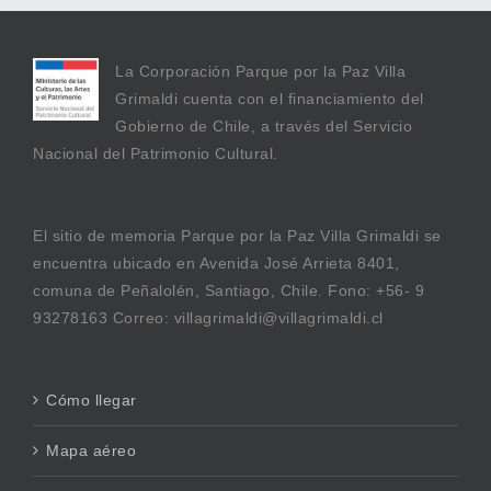
La Corporación Parque por la Paz Villa
Grimaldi cuenta con el financiamiento del
Gobierno de Chile, a través del Servicio
Nacional del Patrimonio Cultural.
El sitio de memoria Parque por la Paz Villa Grimaldi se
encuentra ubicado en Avenida José Arrieta 8401,
comuna de Peñalolén, Santiago, Chile. Fono: +56- 9
93278163 Correo: villagrimaldi@villagrimaldi.cl
Cómo llegar
Mapa aéreo