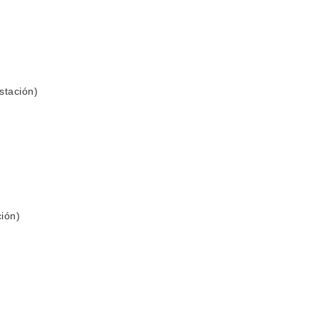
stación)
ión)