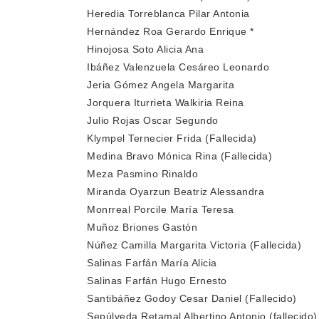
Heredia Torreblanca Pilar Antonia
Hernández Roa Gerardo Enrique *
Hinojosa Soto Alicia Ana
Ibáñez Valenzuela Cesáreo Leonardo
Jeria Gómez Angela Margarita
Jorquera Iturrieta Walkiria Reina
Julio Rojas Oscar Segundo
Klympel Ternecier Frida (Fallecida)
Medina Bravo Mónica Rina (Fallecida)
Meza Pasmino Rinaldo
Miranda Oyarzun Beatriz Alessandra
Monrreal Porcile María Teresa
Muñoz Briones Gastón
Núñez Camilla Margarita Victoria (Fallecida)
Salinas Farfán María Alicia
Salinas Farfán Hugo Ernesto
Santibáñez Godoy Cesar Daniel (Fallecido)
Sepúlveda Retamal Albertino Antonio (fallecido)