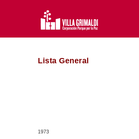
Saltar
al
contenido
Lista General
1973