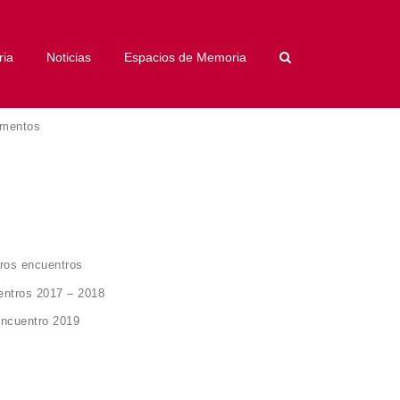
ria
Noticias
Espacios de Memoria
umentos
eros encuentros
entros 2017 – 2018
Encuentro 2019