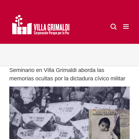
Saltar
al
contenido
Seminario en Villa Grimaldi aborda las
memorias ocultas por la dictadura cívico militar
Ver
imagen
más
grande