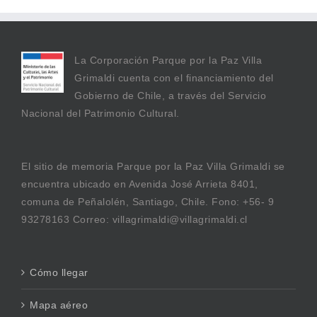
La Corporación Parque por la Paz Villa
Grimaldi cuenta con el financiamiento del
Gobierno de Chile, a través del Servicio
Nacional del Patrimonio Cultural.
El sitio de memoria Parque por la Paz Villa Grimaldi se
encuentra ubicado en Avenida José Arrieta 8401,
comuna de Peñalolén, Santiago, Chile. Fono: +56- 9
93278163 Correo: villagrimaldi@villagrimaldi.cl
Cómo llegar
Mapa aéreo