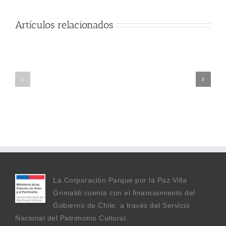
Artículos relacionados
Miguel
Leopoldo
Enrique
Daniel
Rodríguez
Muñoz
Vergara
Andrade
La Corporación Parque por la Paz Villa
Grimaldi cuenta con el financiamiento del
Gobierno de Chile, a través del Servicio
Nacional del Patrimonio Cultural.