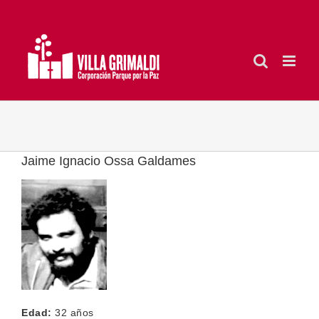
Saltar
al
contenido
Jaime Ignacio Ossa Galdames
Edad:
32 años