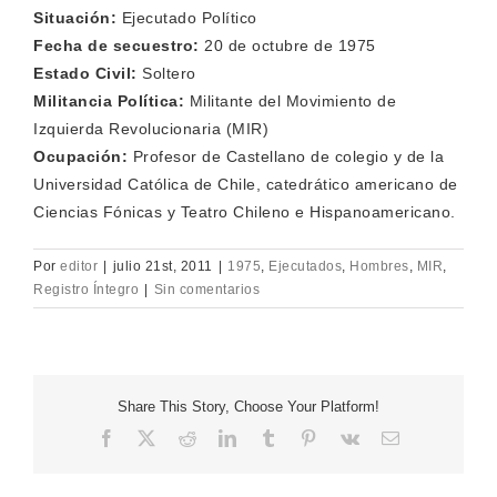
Situación:
Ejecutado Político
Fecha de secuestro:
20 de octubre de 1975
Estado Civil:
Soltero
Militancia Política:
Militante del Movimiento de
Izquierda Revolucionaria (MIR)
Ocupación:
Profesor de Castellano de colegio y de la
Universidad Católica de Chile, catedrático americano de
Ciencias Fónicas y Teatro Chileno e Hispanoamericano.
Por
editor
|
julio 21st, 2011
|
1975
,
Ejecutados
,
Hombres
,
MIR
,
Registro Íntegro
|
Sin comentarios
Share This Story, Choose Your Platform!
Facebook
X
Reddit
LinkedIn
Tumblr
Pinterest
Vk
Correo
electrónico