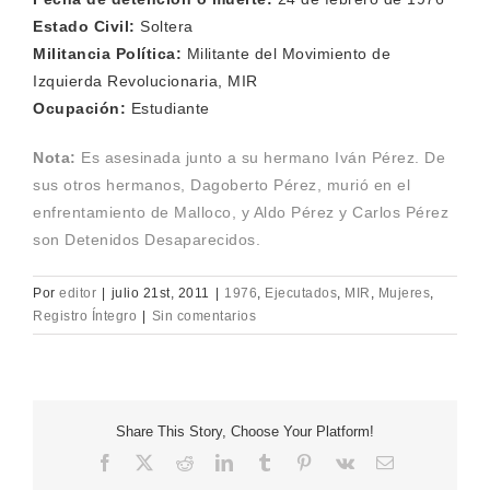
Estado Civil:
Soltera
Militancia Política:
Militante del Movimiento de
Izquierda Revolucionaria, MIR
Ocupación:
Estudiante
Nota:
Es asesinada junto a su hermano Iván Pérez. De
sus otros hermanos, Dagoberto Pérez, murió en el
enfrentamiento de Malloco, y Aldo Pérez y Carlos Pérez
son Detenidos Desaparecidos.
Por
editor
|
julio 21st, 2011
|
1976
,
Ejecutados
,
MIR
,
Mujeres
,
Registro Íntegro
|
Sin comentarios
Share This Story, Choose Your Platform!
Facebook
X
Reddit
LinkedIn
Tumblr
Pinterest
Vk
Correo
electrónico