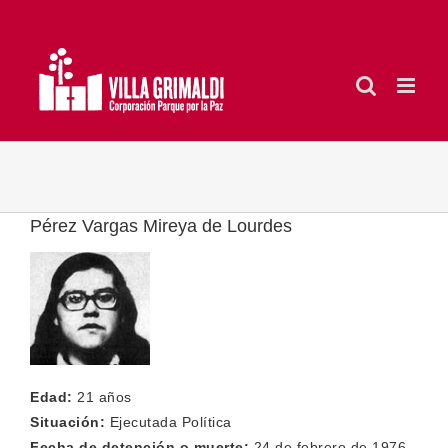
Saltar
al
contenido
Pérez Vargas Mireya de Lourdes
Edad:
21 años
Situación:
Ejecutada Política
Fecha de detención o muerte:
24 de febrero de 1976