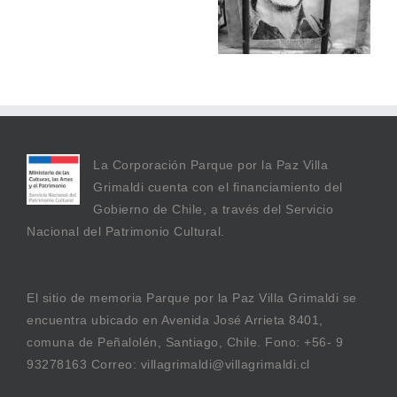
GONZÁLEZ
La Corporación Parque por la Paz Villa
Grimaldi cuenta con el financiamiento del
Gobierno de Chile, a través del Servicio
Nacional del Patrimonio Cultural.
El sitio de memoria Parque por la Paz Villa Grimaldi se
encuentra ubicado en Avenida José Arrieta 8401,
comuna de Peñalolén, Santiago, Chile. Fono: +56- 9
93278163 Correo: villagrimaldi@villagrimaldi.cl