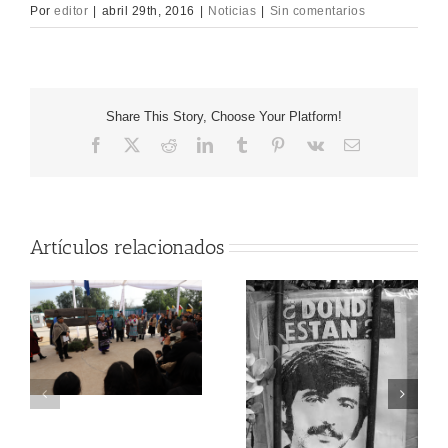
Por
editor
|
abril 29th, 2016
|
Noticias
|
Sin comentarios
Share This Story, Choose Your Platform!
Facebook
X
Reddit
LinkedIn
Tumblr
Pinterest
Vk
Correo
electrónico
Artículos relacionados
A
ORGANIZACIONES
SOCIALES Y DE
IA
DDHH DE
VALPARAÍSO
REALIZAN EMOTIVA
ACTO EN
RUTA DE MEMORIA
RECUERDO DE
QUE CULMINÓ EN
ALEJANDRO
VILLA GRIMALDI
PARADA GONZÁLEZ
Y AMANDITA