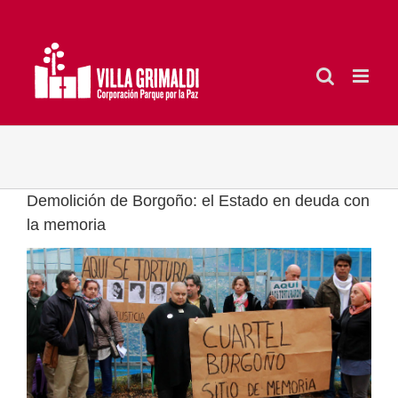
Saltar
al
contenido
Demolición de Borgoño: el Estado en deuda con
la memoria
Ver
imagen
más
grande