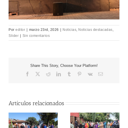
Por
editor
|
marzo 23rd, 2026
|
Noticias
,
Noticias destacadas
,
Slider
|
Sin comentarios
Share This Story, Choose Your Platform!
Facebook
X
Reddit
LinkedIn
Tumblr
Pinterest
Vk
Correo
electrónico
Artículos relacionados
DELEGACIÓN DE
ADULTOS MAYORES
S
DE PUDAHUEL
VILLA GRIMALDI
VISITA VILLA
ABRAZA LA