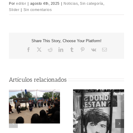
Por
editor
|
agosto 4th, 2025
|
Noticias
,
Sin categoría
,
Slider
|
Sin comentarios
Share This Story, Choose Your Platform!
Facebook
X
Reddit
LinkedIn
Tumblr
Pinterest
Vk
Correo
electrónico
Artículos relacionados
A
ORGANIZACIONES
SOCIALES Y DE
IA
DDHH DE
VALPARAÍSO
REALIZAN EMOTIVA
ACTO EN
RUTA DE MEMORIA
RECUERDO DE
QUE CULMINÓ EN
ALEJANDRO
VILLA GRIMALDI
PARADA GONZÁLEZ