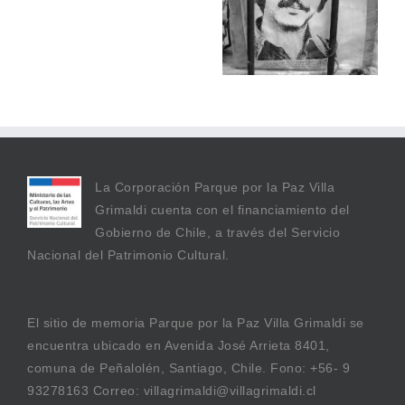
Y AMANDITA
GONZÁLEZ
La Corporación Parque por la Paz Villa
Grimaldi cuenta con el financiamiento del
Gobierno de Chile, a través del Servicio
Nacional del Patrimonio Cultural.
El sitio de memoria Parque por la Paz Villa Grimaldi se
encuentra ubicado en Avenida José Arrieta 8401,
comuna de Peñalolén, Santiago, Chile. Fono: +56- 9
93278163 Correo: villagrimaldi@villagrimaldi.cl