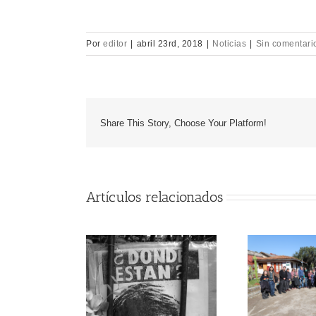
Por
editor
|
abril 23rd, 2018
|
Noticias
|
Sin comentari
Share This Story, Choose Your Platform!
Artículos relacionados
D
AD
ORGANIZACIONES
DE 
SOCIALES Y DE DDHH
VIL
DE VALPARAÍSO
REALIZAN EMOTIVA
RUTA DE MEMORIA