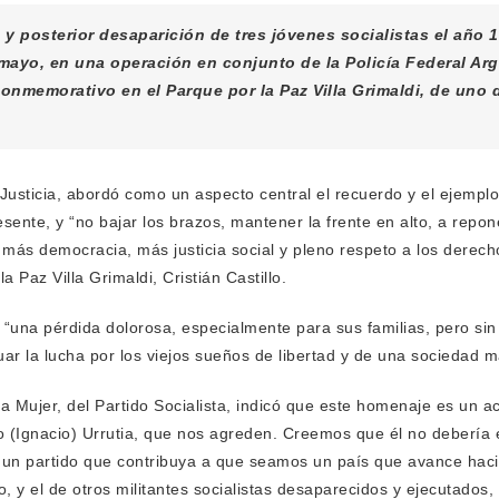
 y posterior desaparición de tres jóvenes socialistas el año
yo, en una operación en conjunto de la Policía Federal Argen
 conmemorativo en el Parque por la Paz Villa Grimaldi, de uno
 Justicia, abordó como un aspecto central el recuerdo y el ejempl
esente, y “no bajar los brazos, mantener la frente en alto, a repo
r más democracia, más justicia social y pleno respeto a los dere
 Paz Villa Grimaldi, Cristián Castillo.
“una pérdida dolorosa, especialmente para sus familias, pero sin
 la lucha por los viejos sueños de libertad y de una sociedad más
 la Mujer, del Partido Socialista, indicó que este homenaje es un 
do (Ignacio) Urrutia, que nos agreden. Creemos que él no debería 
un partido que contribuya a que seamos un país que avance hacia l
y el de otros militantes socialistas desaparecidos y ejecutados, 