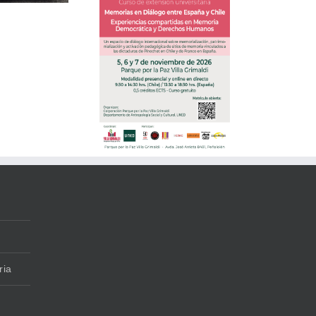
ACTO EN RECUERDO
LLA GRIMALDI Y LA
DE ALEJANDRO
ED CONVOCAN AL
PARADA GONZÁLEZ Y
CURSO
AMANDITA GONZÁLEZ
INTERNACIONAL
«MEMORIAS EN
DIÁLOGO ENTRE
SPAÑA Y CHILE»
ria