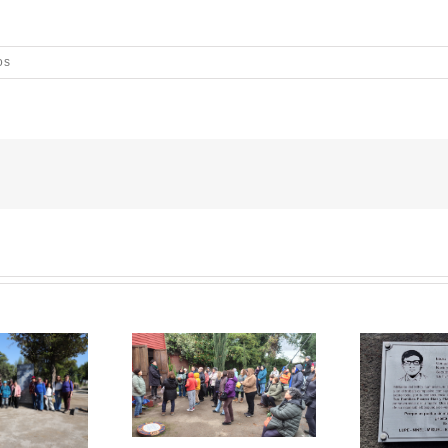
os
ELEGACIÓN DE
ULTOS MAYORES
VILLA GRIMALDI
PUDAHUEL VISITA
ABRAZA LA MEMORIA
LA GRIMALDI EN
Y LA HISTORIA
RECORRIDO
SIEMBRE PRESENTE
PEDAGÓGICO