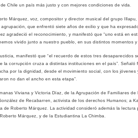
de Chile un país más justo y con mejores condiciones de vida.
to Márquez, voz, compositor y director musical del grupo Illapu, 
a agrupación, que enfrentó
siete años de exilio y que ha expresad
quez agradeció el reconocimiento, y manifestó que “uno está en est
re hemos vivido junto a nuestro pueblo, en sus distintos momentos
Justicia, manifestó que “el recuerdo de estos tres desaparecidos
que la corrupción cruza a distintas instituciones en el país”. Señal
lucha por la dignidad, desde el movimiento social, con los jóvenes 
taron no dan el ancho en esta etapa”.
manas Viviana y Victoria Díaz, de la Agrupación de Familiares de
González de Recabarren, activista de los derechos Humanos; a Kar
ra de Roberto Márquez. La actividad consideró además la lectura p
 Roberto Márquez, y de la Estudiantina La Chimba.