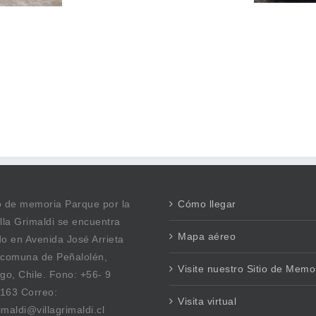
DE ISIDRO PIZARRO
MPULSADO POR
VI
TINO PEÑALOLÉN
UN
E
io de memoria Parque por la
Cómo llegar
lla Grimaldi se encuentra
Mapa aéreo
o en Avenida José Arrieta
 comuna de Peñalolén,
Visite nuestro Sitio de Memo
go, Chile. Fono: +56- 9
163 Correo:
Visita virtual
rimaldi@villagrimaldi.cl