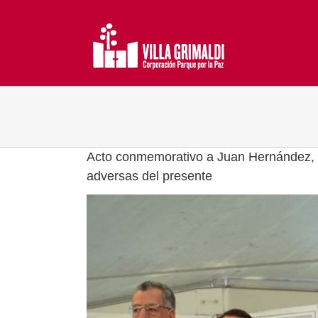
Saltar
al
contenido
Acto conmemorativo a Juan Hernández, L
adversas del presente
Ver
imagen
más
grande