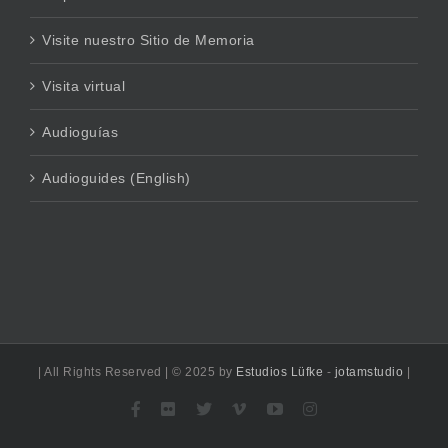
Visite nuestro Sitio de Memoria
Visita virtual
Audioguías
Audioguides (English)
| All Rights Reserved | © 2025 by
Estudios Lüfke
-
jotamstudio
|
Facebook
Flickr
X
Vimeo
YouTube
Instagram