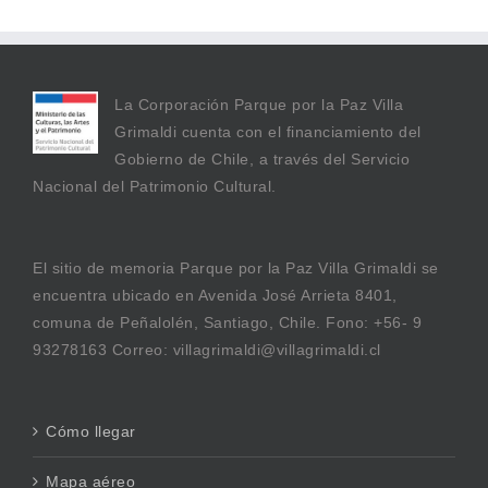
La Corporación Parque por la Paz Villa
Grimaldi cuenta con el financiamiento del
Gobierno de Chile, a través del Servicio
Nacional del Patrimonio Cultural.
El sitio de memoria Parque por la Paz Villa Grimaldi se
encuentra ubicado en Avenida José Arrieta 8401,
comuna de Peñalolén, Santiago, Chile. Fono: +56- 9
93278163 Correo: villagrimaldi@villagrimaldi.cl
Cómo llegar
Mapa aéreo