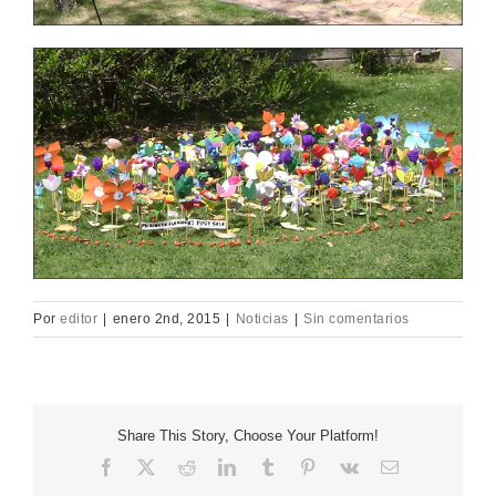
Por
editor
|
enero 2nd, 2015
|
Noticias
|
Sin comentarios
Share This Story, Choose Your Platform!
Facebook
X
Reddit
LinkedIn
Tumblr
Pinterest
Vk
Correo
electrónico