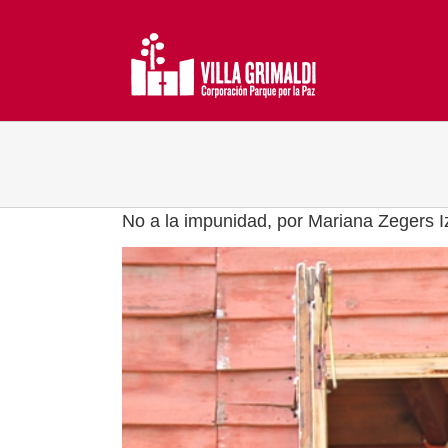
Saltar
al
contenido
No a la impunidad, por Mariana Zegers I
Ver
imagen
más
grande