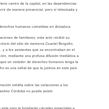
pleno centro de la capital, en las dependencias
rrir de manera presencial, pero sí televisada y
os derechos humanos cometidas en dictadura.
ciones de familiares, este acto recibió su
ectorio del sitio de memoria Cuartel Borgoño,
d, y a los asistentes que se encontraban en el
ción, mediante una profusa difusión mediática a
le que un violador de derechos humanos tenga la
cho es una señal de que la justicia en este país
mación inédita sobre las violaciones a los
estino Córdoba no puede asistir
ste país te brindarán cárceles especiales e