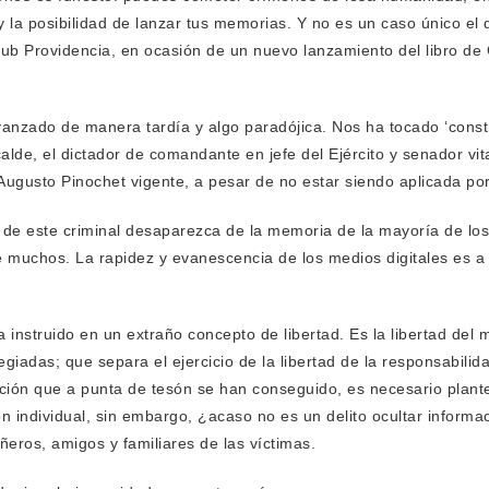
y la posibilidad de lanzar tus memorias. Y no es un caso único e
lub Providencia, en ocasión de un nuevo lanzamiento del libro de 
avanzado de manera tardía y algo paradójica. Nos ha tocado ‘const
alde, el dictador de comandante en jefe del Ejército y senador vita
Augusto Pinochet vigente, a pesar de no estar siendo aplicada por 
 de este criminal desaparezca de la memoria de la mayoría de los 
muchos. La rapidez y evanescencia de los medios digitales es a 
 instruido en un extraño concepto de libertad. Es la libertad del
legiadas; que separa el ejercicio de la libertad de la responsabilid
ción que a punta de tesón se han conseguido, es necesario plantear
ión individual, sin embargo, ¿acaso no es un delito ocultar informaci
eros, amigos y familiares de las víctimas.