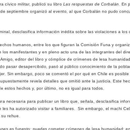
 cívico militar, publicó su libro
Las respuestas de Corbalán
. En 
 de septiembre organizó al evento, al que Corbalán no pudo concu
minal, desclasifica información inédita sobre las violaciones a l
rechos humanos, entre los que figuran la Comisión Funa y organiza
 los manifestantes y en pleno acto una de las integrantes del dir
io Amigo, editor del libro y cómplice de crímenes de lesa humanida
do pasar desapercibido, pasó al público conocimiento de la pobla
mujer. Sin embargo, poco se comentó el por qué en Chile es posib
 supuestamente revela detalles que omitió ante la justicia. Este he
de estos hechos y, por último, no es igual para todos.
a necesaria para publicar un libro que, señala, desclasifica infor
es ha autorizado visitar a familiares. Sin embargo, el machi Cel
 su rehue.
nes es funesto: puedes cometer crímenes de lesa humanidad; en e