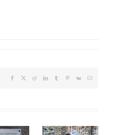
Facebook
X
Reddit
LinkedIn
Tumblr
Pinterest
Vk
Correo
electrónico