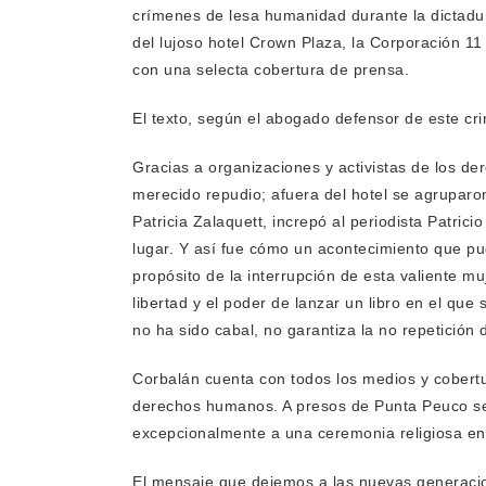
crímenes de lesa humanidad durante la dictadura
del lujoso hotel Crown Plaza, la Corporación 11
con una selecta cobertura de prensa.
El texto, según el abogado defensor de este cri
Gracias a organizaciones y activistas de los de
merecido repudio; afuera del hotel se agruparon
Patricia Zalaquett, increpó al periodista Patric
lugar. Y así fue cómo un acontecimiento que pu
propósito de la interrupción de esta valiente 
libertad y el poder de lanzar un libro en el que
no ha sido cabal, no garantiza la no repetición 
Corbalán cuenta con todos los medios y cobertur
derechos humanos. A presos de Punta Peuco se l
excepcionalmente a una ceremonia religiosa en
El mensaje que dejemos a las nuevas generacio