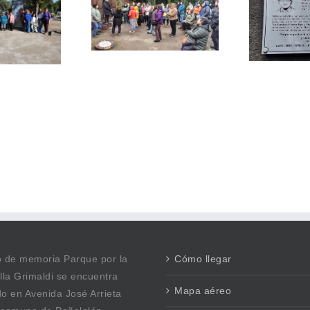
VILLA GRIMALDI
PUDAHUEL VISITA
ABRAZA LA MEMORIA
LA GRIMALDI EN
Y LA HISTORIA
RECORRIDO
SIEMBRE PRESENTE
PEDAGÓGICO
DE ISIDRO PIZARRO
MPULSADO POR
VI
TINO PEÑALOLÉN
UN
E
io de memoria Parque por la
Cómo llegar
lla Grimaldi se encuentra
Mapa aéreo
o en Avenida José Arrieta