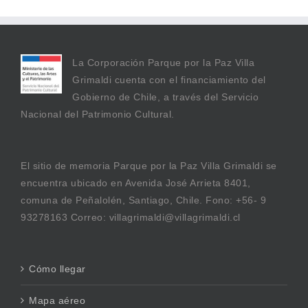
La Corporación Parque por la Paz Villa
Grimaldi cuenta con el financiamiento del
Gobierno de Chile, a través del Servicio
Nacional del Patrimonio Cultural.
El sitio de memoria Parque por la Paz Villa Grimaldi se
encuentra ubicado en Avenida José Arrieta 8401,
comuna de Peñalolén, Santiago, Chile. Fono: +56- 9
93278163 Correo: villagrimaldi@villagrimaldi.cl
Cómo llegar
Mapa aéreo