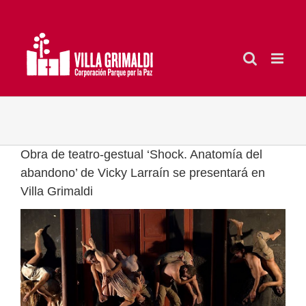
Saltar
al
contenido
Obra de teatro-gestual ‘Shock. Anatomía del
abandono’ de Vicky Larraín se presentará en
Villa Grimaldi
Ver
imagen
más
grande