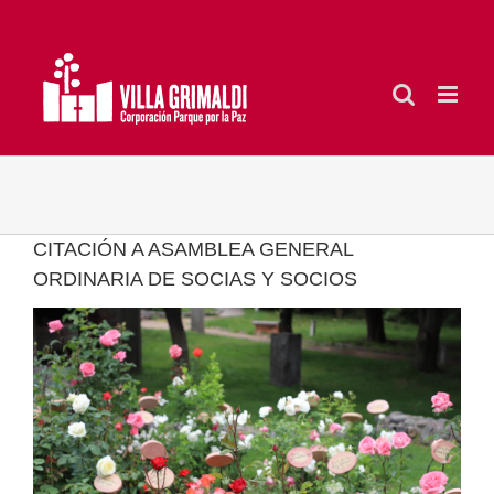
Saltar
al
contenido
CITACIÓN A ASAMBLEA GENERAL
ORDINARIA DE SOCIAS Y SOCIOS
Ver
imagen
más
grande