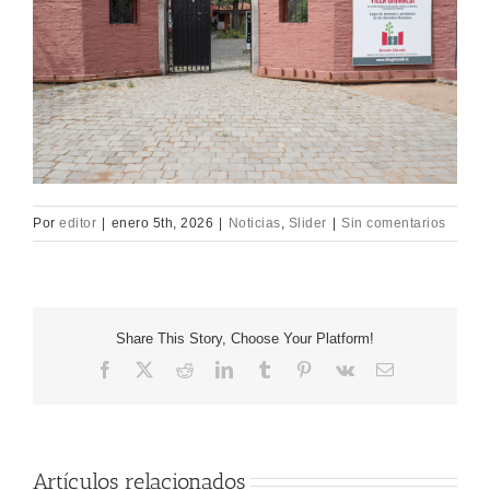
Por
editor
|
enero 5th, 2026
|
Noticias
,
Slider
|
Sin comentarios
Share This Story, Choose Your Platform!
Facebook
X
Reddit
LinkedIn
Tumblr
Pinterest
Vk
Correo
electrónico
Artículos relacionados