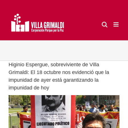
Saltar
al
contenido
Higinio Espergue, sobreviviente de Villa
Grimaldi: El 18 octubre nos evidenció que la
impunidad de ayer está garantizando la
impunidad de hoy
Ver
imagen
más
grande