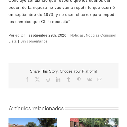
Concluye señalando que “espero que los dueños del
poder, de la riqueza no vuelvan a repetir lo que ocurrió
en septiembre de 1973, y no usen el terror para impedir
los cambios que Chile necesita”.
Por
editor
|
septiembre 29th, 2020
|
Noticias
,
Noticias Comision
Lista
|
Sin comentarios
Share This Story, Choose Your Platform!
Facebook
X
Reddit
LinkedIn
Tumblr
Pinterest
Vk
Correo
electrónico
Artículos relacionados
DELEGACIÓN DE
ADULTOS MAYORES
S
DE PUDAHUEL
VILLA GRIMALDI