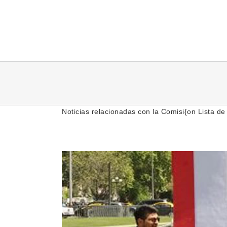
Saltar
al
contenido
Noticias relacionadas con la Comisi{on Lista de