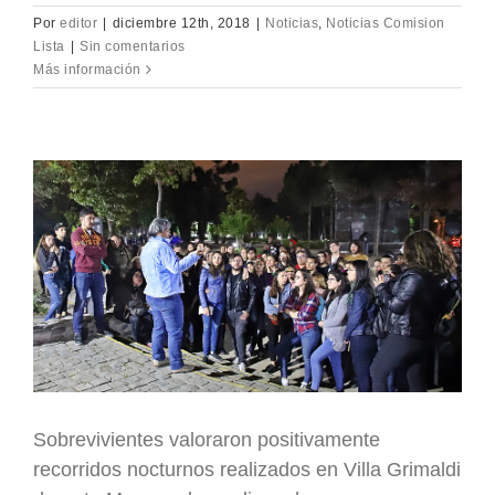
Por
editor
|
diciembre 12th, 2018
|
Noticias
,
Noticias Comision
Lista
|
Sin comentarios
Más información
Sobrevivientes valoraron positivamente
recorridos nocturnos realizados en Villa Grimaldi