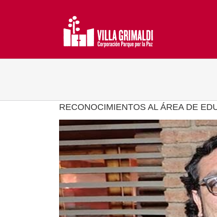
Saltar
al
contenido
RECONOCIMIENTOS AL ÁREA DE EDU
Ver
imagen
más
grande