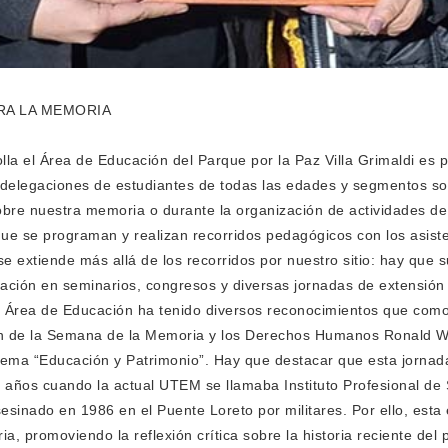
RA LA MEMORIA
lla el Área de Educación del Parque por la Paz Villa Grimaldi es 
o delegaciones de estudiantes de todas las edades y segmentos soc
bre nuestra memoria o durante la organización de actividades d
que se programan y realizan recorridos pedagógicos con los asist
 extiende más allá de los recorridos por nuestro sitio: hay que s
cipación en seminarios, congresos y diversas jornadas de extensión
 el Área de Educación ha tenido diversos reconocimientos que co
ión de la Semana de la Memoria y los Derechos Humanos Ronald W
 lema “Educación y Patrimonio”. Hay que destacar que esta jornad
años cuando la actual UTEM se llamaba Instituto Profesional de 
sesinado en 1986 en el Puente Loreto por militares. Por ello, esta 
, promoviendo la reflexión crítica sobre la historia reciente del 