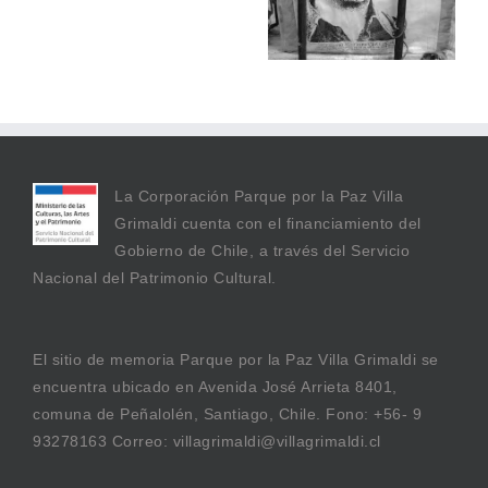
GONZÁLEZ
La Corporación Parque por la Paz Villa
Grimaldi cuenta con el financiamiento del
Gobierno de Chile, a través del Servicio
Nacional del Patrimonio Cultural.
El sitio de memoria Parque por la Paz Villa Grimaldi se
encuentra ubicado en Avenida José Arrieta 8401,
comuna de Peñalolén, Santiago, Chile. Fono: +56- 9
93278163 Correo: villagrimaldi@villagrimaldi.cl