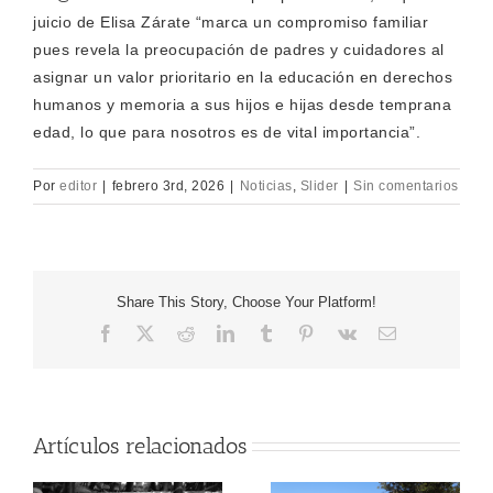
juicio de Elisa Zárate “marca un compromiso familiar
pues revela la preocupación de padres y cuidadores al
asignar un valor prioritario en la educación en derechos
humanos y memoria a sus hijos e hijas desde temprana
edad, lo que para nosotros es de vital importancia”.
Por
editor
|
febrero 3rd, 2026
|
Noticias
,
Slider
|
Sin comentarios
Share This Story, Choose Your Platform!
Facebook
X
Reddit
LinkedIn
Tumblr
Pinterest
Vk
Correo
electrónico
Artículos relacionados
DELEGACIÓN DE
ADULTOS MAYORES